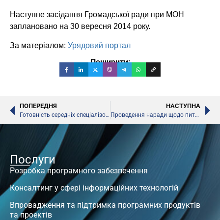
Наступне засідання Громадської ради при МОН
заплановано на 30 вересня 2014 року.
За матеріалом:
Урядовий портал
Поширити:
ПОПЕРЕДНЯ
НАСТУПНА
Готовність середніх спеціалізованих мистецьких шкіл до нового навчального року. Мінкультури
Проведення наради щодо питань підготовки до навчального року
Послуги
Розробка програмного забезпечення
Консалтинг у сфері інформаційних технологій
Впровадження та підтримка програмних продуктів
та проектів