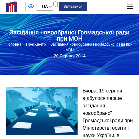
UA
Зв'язатися
Засідання новообраної Громадської ради
при МОН
Головна
—
Прес-центр
—
Засідання новообраної Громадської ради при
МОН
20 Серпня 2014
Вчора, 19 серпня
відбулося перше
засідання
новообраної
Громадської ради при
Міністерстві освіти і
науки України, в