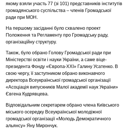
якому взяли участь 77 (зі 101) представників інститутів
громадянського суспільства – членів Громадської
ради при МОН.
На першому засіданні було схвалено проект
Положення та Регламенту про Громадську раду,
організаційну структуру.
Також, було обрано Голову Громадської ради при
Міністерстві освіти і науки України, а саме віце-
президента Фонду «Європа-ХХІ» Галину Усатенко. В
свою чергу, її заступником обрано виконавчого
директора Всеукраїнської громадської організації
«Асоціація випускників Малої академії наук України»
Євгена Кудрявцева.
Відповідальним секретарем обрано члена Київського
міського осередку Всеукраїнської молодіжної
громадської організації «Молодь Демократичного
альянсу» Яну Мирончук.