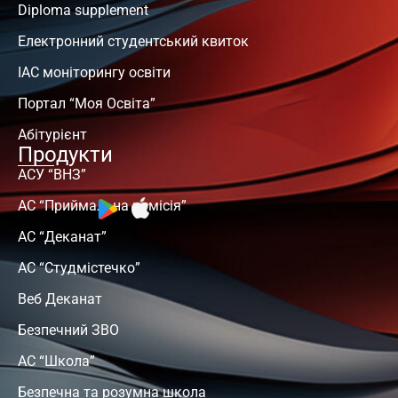
Diploma supplement
Електронний студентський квиток
ІАС моніторингу освіти
Портал “Моя Освіта”
Абітурієнт
Продукти
АСУ “ВНЗ”
АС “Приймальна комісія”
АС “Деканат”
АС “Студмістечко”
Веб Деканат
Безпечний ЗВО
АС “Школа”
Безпечна та розумна школа