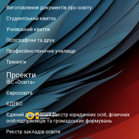
Виготовлення документів про освіту
Студентський квиток
Учнівський квиток
Поліграфічні та друк
Професійно-технічне училище
Тренінги
Проекти
ІВС «Освіта»
Євроосвіта
ЄДЕБО
Єдиний державний реєстр юридичних осіб, фізичних
осіб-підприємців та громадських формувань
Реєстр закладів освіти