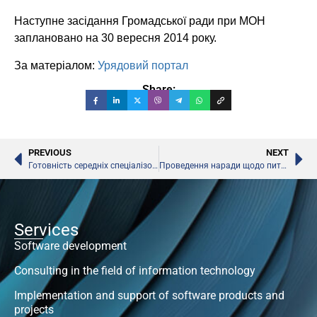
Наступне засідання Громадської ради при МОН
заплановано на 30 вересня 2014 року.
За матеріалом:
Урядовий портал
Share:
PREVIOUS
NEXT
Готовність середніх спеціалізованих мистецьких шкіл до нового навчального року. Мінкультури
Проведення наради щодо питань підготовки до навчального року
Services
Software development
Consulting in the field of information technology
Implementation and support of software products and
projects