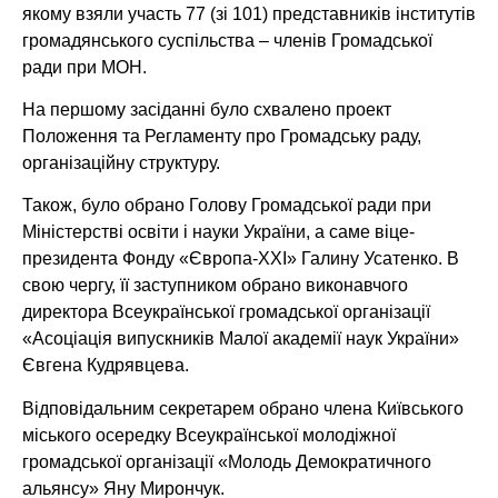
якому взяли участь 77 (зі 101) представників інститутів
громадянського суспільства – членів Громадської
ради при МОН.
На першому засіданні було схвалено проект
Положення та Регламенту про Громадську раду,
організаційну структуру.
Також, було обрано Голову Громадської ради при
Міністерстві освіти і науки України, а саме віце-
президента Фонду «Європа-ХХІ» Галину Усатенко. В
свою чергу, її заступником обрано виконавчого
директора Всеукраїнської громадської організації
«Асоціація випускників Малої академії наук України»
Євгена Кудрявцева.
Відповідальним секретарем обрано члена Київського
міського осередку Всеукраїнської молодіжної
громадської організації «Молодь Демократичного
альянсу» Яну Мирончук.