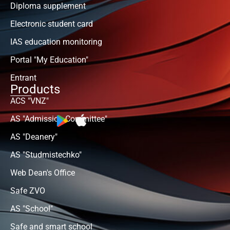
Diploma supplement
Electronic student card
IAS education monitoring
Portal "My Education"
Entrant
Products
ACS "VNZ"
AS "Admission Committee"
AS "Deanery"
AS "Studmistechko"
Web Dean's Office
Safe ZVO
AS "School"
Safe and smart school