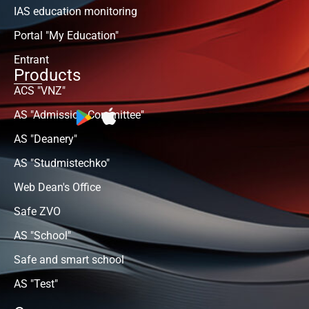
IAS education monitoring
Portal "My Education"
Entrant
Products
ACS "VNZ"
AS "Admission Committee"
AS "Deanery"
AS "Studmistechko"
Web Dean's Office
Safe ZVO
AS "School"
Safe and smart school
AS "Test"