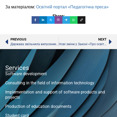
За матеріалом:
Освітній портал «Педагогічна преса»
Share:
PREVIOUS
NEXT
Держава звільнила випускників вишів-бюджетників від обов’язкового відпрацювання
Нові зміни у Законі «Про освіту»
Services
Software development
Consulting in the field of information technology
Implementation and support of software products and
projects
Production of education documents
Student card