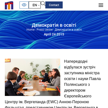
EN
Contact
Демократія в освіті
Home
-
Press centre
-
Демократія в освіті
April 24 2015
Напередодні
відбулася зустріч
заступника міністра
освіти і науки Павла
Полянського з
директором
Європейського
Центру ім. Вергеланда (EWC) Анною-Пероною
Фієльштад, представником Центру ім. Вергеланда в