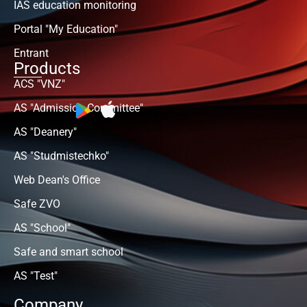
IAS education monitoring
Portal "My Education"
Entrant
Products
ACS "VNZ"
AS "Admission Committee"
AS "Deanery"
AS "Studmistechko"
Web Dean's Office
Safe ZVO
AS "School"
Safe and smart school
AS "Test"
Company.