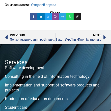
За матеріалами:
Урядовий портал
Share:
PREVIOUS
NEXT
Показник цитування робіт викладачів у міжнародних наукометричних базах впливатиме на акредитацію ВНЗ
Закон України «Про післядипломну освіту» (з урахуванням пропозицій громадськості)
Services
Software development
Consulting in the field of information technology
Implementation and support of software products and
projects
Production of education documents
Student card