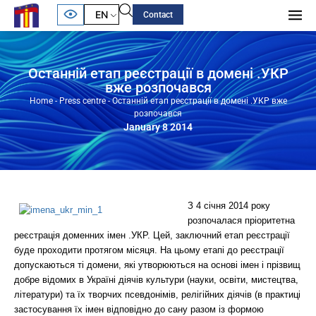
EN
Contact
Останній етап реєстрації в домені .УКР
вже розпочався
Home
-
Press centre
-
Останній етап реєстрації в домені .УКР вже
розпочався
January 8 2014
З 4 січня 2014 року
розпочалася пріоритетна
реєстрація доменних імен .УКР. Цей, заключний етап реєстрації
буде проходити протягом місяця. На цьому етапі до реєстрації
допускаються ті домени, які утворюються на основі імен і прізвищ
добре відомих в Україні діячів культури (науки, освіти, мистецтва,
літератури) та їх творчих псевдонімів, релігійних діячів (в практиці
застосування їх імен відповідно до сану разом із формою