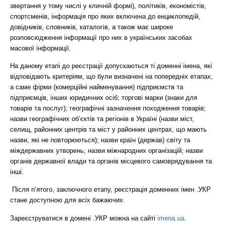
звертання у тому числі у кличній формі), політиків, економістів,
спортсменів, інформація про яких включена до енциклопедій,
довідників, словників, каталогів, а також має широке
розповсюдження інформації про них в українських засобах
масової інформації.
На даному етапі до реєстрації допускаються ті доменні імена, які
відповідають критеріям, що були визначені на попередніх етапах,
а саме фірми (комерційні найменування) підприємств та
підприємців, інших юридичних осіб; торгові марки (знаки для
товарів та послуг); географічні зазначення походження товарів;
назви географічних об’єктів та регіонів в Україні (назви міст,
селищ, районних центрів та міст у районних центрах, що мають
назви, які не повторюються); назви країн (держав) світу та
міждержавних утворень; назви міжнародних організацій; назви
органів державної влади та органів місцевого самоврядування та
інші.
Після п’ятого, заключного етапу, реєстрація доменних імен .УКР
стане доступною для всіх бажаючих.
Зареєструватися в домені .УКР можна на сайті
imena.ua
.