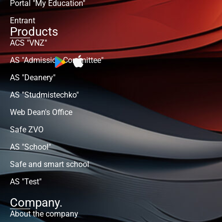
Portal "My Education"
Entrant
Products
ACS "VNZ"
AS "Admission Committee"
AS "Deanery"
AS "Studmistechko"
Web Dean's Office
Safe ZVO
AS "School"
Safe and smart school
AS "Test"
Company.
About the company