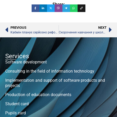
Share:
PREVIOUS
NEXT
Кабмін планує серйозно реформувати систему освіти України
Скорочення навчання у школах до 9 років, – Кабмін
Services
Software development
Consulting in the field of information technology
Implementation and support of software products and
projects
Production of education documents
Student card
Pupils card