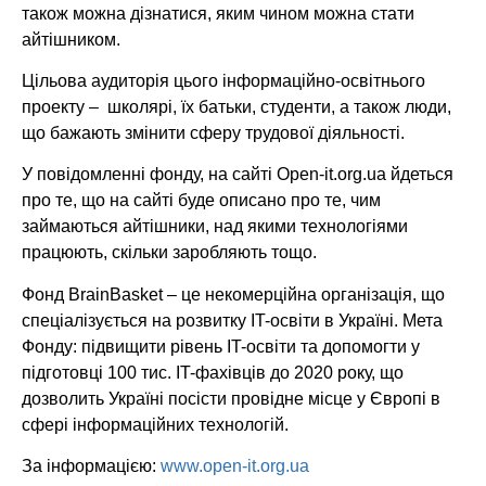
також можна дізнатися, яким чином можна стати
айтішником.
Цільова аудиторія цього інформаційно-освітнього
проекту – школярі, їх батьки, студенти, а також люди,
що бажають змінити сферу трудової діяльності.
У повідомленні фонду, на сайті Open-it.org.ua йдеться
про те, що на сайті буде описано про те, чим
займаються айтішники, над якими технологіями
працюють, скільки заробляють тощо.
Фонд BrainBasket – це некомерційна організація, що
спеціалізується на розвитку IT-освіти в Україні. Мета
Фонду: підвищити рівень IT-освіти та допомогти у
підготовці 100 тис. IT-фахівців до 2020 року, що
дозволить Україні посісти провідне місце у Європі в
сфері інформаційних технологій.
За інформацією:
www.open-it.org.ua