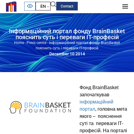
EN
Contact
Інформаційний портал фонду BrainBasket
пояснить суть і переваги IT-професій
Home
-
Press centre
-
Інформаційний портал фонду BrainBasket
пояснить суть і переваги IT-професій
December 10 2014
Фонд BrainBasket
започаткував
інформаційний
портал
, головна мета
якого – пояснення
суті та переваги IT-
професій. На порталі