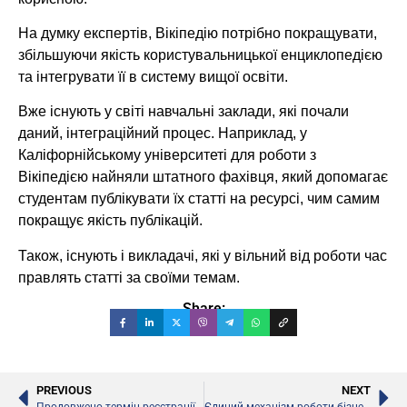
На думку експертів, Вікіпедію потрібно покращувати,
збільшуючи якість користувальницької енциклопедією
та інтегрувати її в систему вищої освіти.
Вже існують у світі навчальні заклади, які почали
даний, інтеграційний процес. Наприклад, у
Каліфорнійському університеті для роботи з
Вікіпедією найняли штатного фахівця, який допомагає
студентам публікувати їх статті на ресурсі, чим самим
покращує якість публікацій.
Також, існують і викладачі, які у вільний від роботи час
правлять статті за своїми темам.
Share:
PREVIOUS
NEXT
Продовжено термін реєстрації на ЗНО випускників окупованих територій
Єдиний механізм роботи бізнесу та університетів