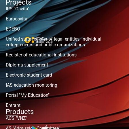
Projects
IPS "Osvita"
Euroosvita
EDEBO
Unified state register of legal entities, individual
entrepreneurs and public organizations
Register of educational institutions
Diploma supplement
Electronic student card
IAS education monitoring
Portal "My Education"
Entrant
Products
ACS "VNZ"
AS "Admission Committee"