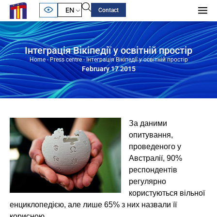
EN
Contact
Інтеграція Вікіпедії у освітній простір
Home
-
Press centre
-
Інтеграція Вікіпедії у освітній простір
February 17 2015
За даними
опитування,
проведеного у
Австралії, 90%
респондентів
регулярно
користуються вільної
енциклопедією, але лише 65% з них назвали її
корисною.