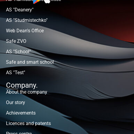
AS "Deanery"
AS "Studmistechko"
Web Dean's Office
Safe ZVO
AS "School"
Safe and smart school
AS "Test"
Company.
About the company
Our story
Achievements
Licences and patents
Press centre