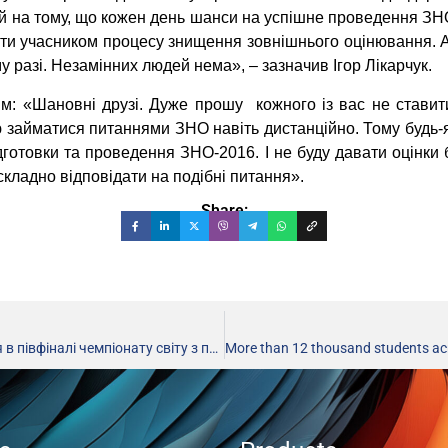
й на тому, що кожен день шанси на успішне проведення ЗНО-2
ути учасником процесу знищення зовнішнього оцінювання. Ал
у разі. Незамінних людей нема», – зазначив Ігор Лікарчук.
ням: «Шановні друзі. Дуже прошу кожного із вас не стави
 займатися питаннями ЗНО навіть дистанційно. Тому будь-як
підготовки та проведення ЗНО-2016. І не буду давати оцінки
складно відповідати на подібні питання».
Share:
Найсильніші програмісти південно-східної Європи поборються в півфіналі чемпіонату світу з програмування