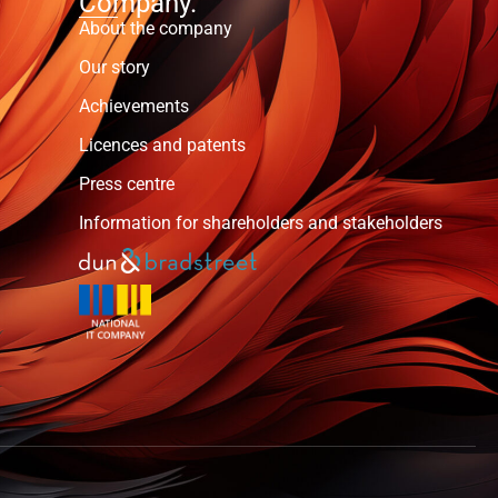
Company.
About the company
Our story
Achievements
Licences and patents
Press centre
Information for shareholders and stakeholders