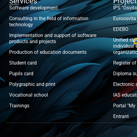
Services
Projec
Software development
IPS "Osvita
Consulting in the field of information
Euroosvita
technology
EDEBO
Implementation and support of software
Unified stat
products and projects
individual 
Production of education documents
organizati
Student card
Register of
Pupils card
Diploma s
Polygraphic and print
Electronic 
Vocational school
IAS educat
Trainings
Portal "My
Entrant