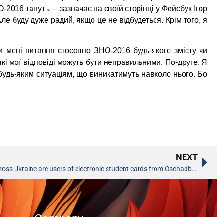
016 тануть, – зазначає на своїй сторінці у Фейсбук Ігор
е буду дуже радий, якщо це не відбудеться. Крім того, я
ти мені питання стосовно ЗНО-2016 будь-якого змісту чи
і мої відповіді можуть бути неправильними. По-друге. Я
 будь-яким ситуаціям, що виникатимуть навколо нього. Бо
NEXT
More than 12 thousand students across Ukraine are users of electronic student cards from Oschadbank