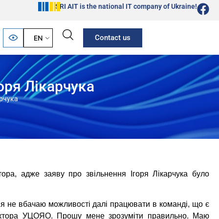
SRI AIT is the national IT company of Ukraine!
Contact us
EN
оря Лікарчука
арчука
тора, адже заяву про звільнення Ігоря Лікарчука було
а я не вбачаю можливості далі працювати в команді, що є
ректора УЦОЯО. Прошу мене зрозуміти правильно. Маю