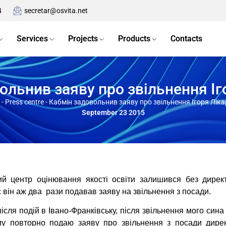
4
secretar@osvita.net
Services
Projects
Products
Contacts
ольнив заяву про звільнення Іг
-
Press centre
-
Кабмін задовольнив заяву про звільнення Ігоря Лік
September 23 2015
ий центр оцінювання якості освіти залишився без дирек
с він аж два рази подавав заяву на звільнення з посади.
після подій в Івано-Франківську, після звільнення мого син
ому повторно подаю заяву про звільнення з посади ди