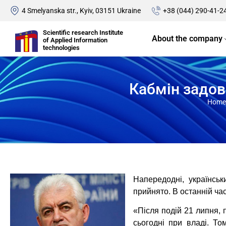
4 Smelyanska str., Kyiv, 03151 Ukraine
+38 (044) 290-41-2
Scientific research Institute
About the company
of Applied Information
technologies
Кабмін задов
Home
Напередодні, українськ
прийнято. В останній ча
«Після подій 21 липня, 
сьогодні при владі. Т