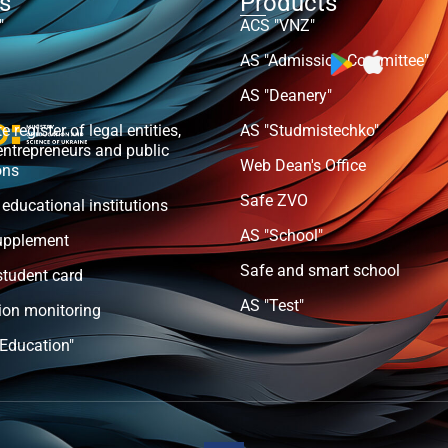
ts
Products
"
ACS "VNZ"
AS "Admission Committee"
AS "Deanery"
e register of legal entities,
AS "Studmistechko"
entrepreneurs and public
Web Dean's Office
ons
Safe ZVO
 educational institutions
AS "School"
upplement
Safe and smart school
student card
AS "Test"
ion monitoring
 Education"