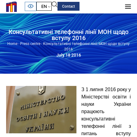
EN
Contact
Консультативні телефонні лінії МОН щодо
вступу 2016
Home
-
Press centre
-
Консультативні телефонні лінії МОН щодо вступу
2016
July 18 2016
З 1 липня 2016 року у
Міністерстві освіти і
науки України
працюють
консультативні
телефонні лінії з
питань вступу