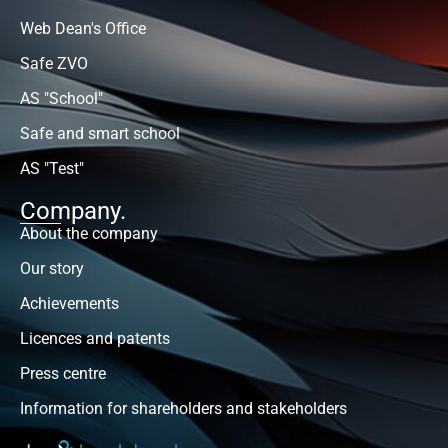
Web Dean's Office
Safe ZVO
AS "School"
Safe and smart school
AS "Test"
Company.
About the company
Our story
Achievements
Licences and patents
Press centre
Information for shareholders and stakeholders