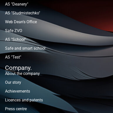
AS "Deanery"
AS "Studmistechko"
Web Dean's Office
Safe ZVO
AS "School"
Safe and smart school
AS "Test"
Company.
About the company
Our story
Achievements
Licences and patents
Press centre