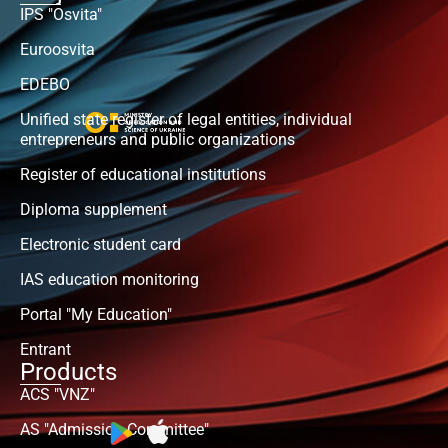
IPS "Osvita"
Euroosvita
EDEBO
Unified state register of legal entities, individual
entrepreneurs and public organizations
Register of educational institutions
Diploma supplement
Electronic student card
IAS education monitoring
Portal "My Education"
Entrant
Products
ACS "VNZ"
AS "Admission Committee"