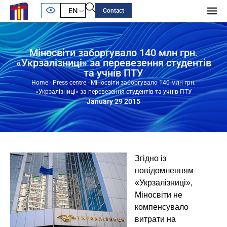
EN
Contact
Міносвіти заборгувало 140 млн грн.
«Укрзалізниці» за перевезення студентів
та учнів ПТУ
Home
-
Press centre
-
Міносвіти заборгувало 140 млн грн.
«Укрзалізниці» за перевезення студентів та учнів ПТУ
January 29 2015
Згідно із
повідомленням
«Укрзалізниці»,
Міносвіти не
компенсувало
витрати на