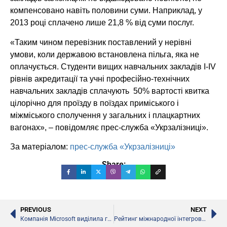
компенсовано навіть половини суми. Наприклад, у
2013 році сплачено лише 21,8 % від суми послуг.
«Таким чином перевізник поставлений у нерівні
умови, коли державою встановлена пільга, яка не
оплачується. Студенти вищих навчальних закладів I-IV
рівнів акредитації та учні професійно-технічних
навчальних закладів сплачують 50% вартості квитка
цілорічно для проїзду в поїздах приміського і
міжміського сполучення у загальних і плацкартних
вагонах», – повідомляє прес-служба «Укрзалізниці».
За матеріалом:
прес-служба «Укрзалізниці»
Share:
PREVIOUS
NEXT
Компанія Microsoft виділила грант центрам проекту IDEA для безкоштовного навчання молоді роботі за комп’ютером
Рейтинг міжнародної інтегрованості ВНЗ Times Higher Education (THE)