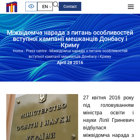
EN
Contact
Міжвідомча нарада з питань особливостей
вступної кампанії мешканців Донбасу і
Криму
Home
-
Press centre
-
Міжвідомча нарада з питань особливостей
вступної кампанії мешканців Донбасу і Криму
April 28 2016
27 квітня 2016 року
під головуванням
міністра освіти і
науки Лілії Гриневич
відбулася
міжвідомча нарада з