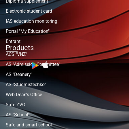
Diploma supplement
Electronic student card
IAS education monitoring
Portal "My Education"
Entrant
Products
ACS "VNZ"
AS "Admission Committee"
AS "Deanery"
AS "Studmistechko"
Web Dean's Office
Safe ZVO
AS "School"
Safe and smart school