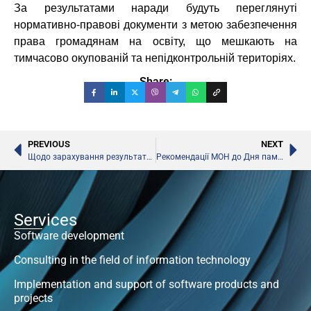
За результатами наради будуть переглянуті
нормативно-правові документи з метою забезпечення
права громадянам на освіту, що мешкають на
тимчасово окупованій та непідконтрольній територіях.
Share:
PREVIOUS
NEXT
Щодо зарахування результату апробаційного ЗНО з іноземних мов як оцінку з ДПА
Рекомендації МОН до Дня пам’яті та примирення
Services
Software development
Consulting in the field of information technology
Implementation and support of software products and
projects