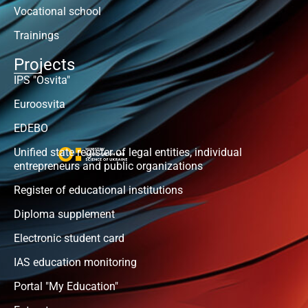
Vocational school
Trainings
Projects
IPS "Osvita"
Euroosvita
EDEBO
Unified state register of legal entities, individual
entrepreneurs and public organizations
Register of educational institutions
Diploma supplement
Electronic student card
IAS education monitoring
Portal "My Education"