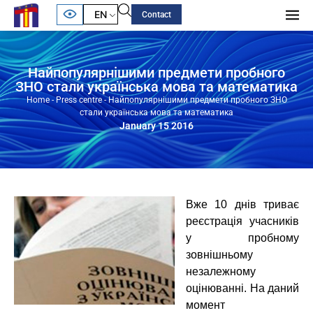
EN
Contact
Найпопулярнішими предмети пробного
ЗНО стали українська мова та математика
Home
-
Press centre
-
Найпопулярнішими предмети пробного ЗНО
стали українська мова та математика
January 15 2016
Вже 10 днів триває
реєстрація учасників
у пробному
зовнішньому
незалежному
оцінюванні. На даний
момент