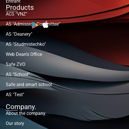
Entrant
Products
ACS "VNZ"
AS "Admission Committee"
AS "Deanery"
AS "Studmistechko"
Web Dean's Office
Safe ZVO
AS "School"
Safe and smart school
AS "Test"
Company.
About the company
Our story