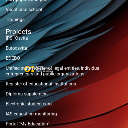
Vocational school
Trainings
Projects
IPS "Osvita"
Euroosvita
EDEBO
Unified state register of legal entities, individual
entrepreneurs and public organizations
Register of educational institutions
Diploma supplement
Electronic student card
IAS education monitoring
Portal "My Education"