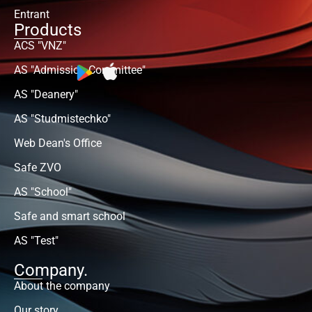
Entrant
Products
ACS "VNZ"
AS "Admission Committee"
AS "Deanery"
AS "Studmistechko"
Web Dean's Office
Safe ZVO
AS "School"
Safe and smart school
AS "Test"
Company.
About the company
Our story