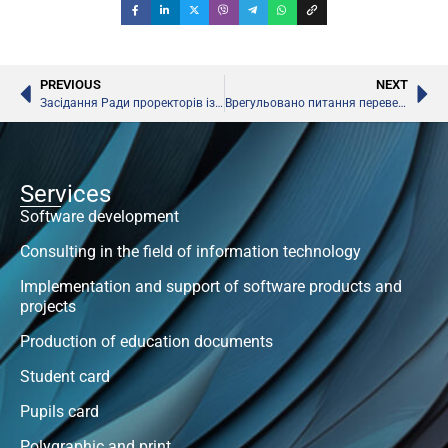
PREVIOUS
NEXT
Засідання Ради проректорів із наукової роботи ВНЗ і директорів наукових установ
Врегульовано питання переведення, атестації та стипендіального забезпечення студентів ВНЗ Донбасу
Services
Software development
Consulting in the field of information technology
Implementation and support of software products and
projects
Production of education documents
Student card
Pupils card
Polygraphic and print