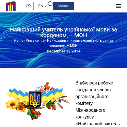
EN
Contact
Найкращий учитель української мови за
кордоном, – МОН
Home
-
Press centre
-
Найкращий учитель української мови за
кордоном, – МОН
December 12 2014
Відбулося робоче
засідання членів
організаційного
комітету
Міжнародного
конкурсу
«Найкращий вчитель