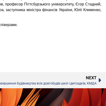
ов, професор Піттсбурзького університету, Єгор Стадний,
, заступника міністра фінансів України, Юлії Клименко,
спікерами.
NEXT
вершення будівництва всіх довгобудів шкіл і дитсадків, КМДА