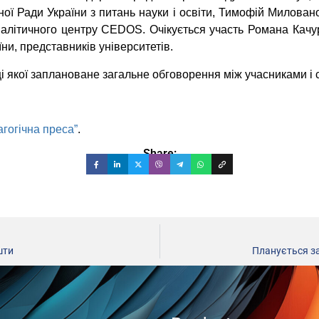
ої Ради України з питань науки і освіти, Тимофій Милован
алітичного центру CEDOS. Очікується участь Романа Качура
їни, представників університетів.
нці якої заплановане загальне обговорення між учасниками і 
гогічна преса”
.
Share:
шти
Планується за