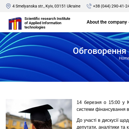
4 Smelyanska str., Kyiv, 03151 Ukraine
+38 (044) 290-41-2
Scientific research Institute
About the company
of Applied Information
technologies
Обговорення 
Hom
14 березня о 15:00 у К
системи фінансування ви
До участі в дискусії що
депутати, аналітики та 