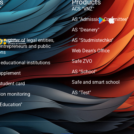
ts
Products
"
ACS "VNZ"
AS "Admission Committee"
AS "Deanery"
e register of legal entities,
AS "Studmistechko"
entrepreneurs and public
Web Dean's Office
ons
Safe ZVO
 educational institutions
AS "School"
upplement
Safe and smart school
student card
AS "Test"
ion monitoring
 Education"