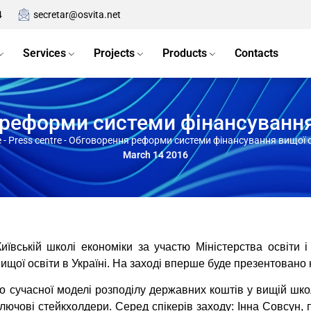
4
secretar@osvita.net
Services
Projects
Products
Contacts
реформи системи фінансування
e
-
Press centre
-
Обговорення реформи системи фінансування вищої о
March 14 2016
иївській школі економіки за участю Міністерства освіти
щої освіти в Україні. На заході вперше буде презентовано
до сучасної моделі розподілу державних коштів у вищій школі
ключові стейкхолдери. Серед спікерів заходу: Інна Совсун, п