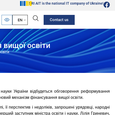
SRI AIT is the national IT company of Ukraine!
Contact us
EN
 вищої освіти
світи
 і науки України відбудеться обговорення реформування
 новий механізм фінансування вищої освіти.
, її перспектив і недоліків, запрошені урядовці, народні
ерший заступник міністра освіти і науки, Лілія Гриневич,