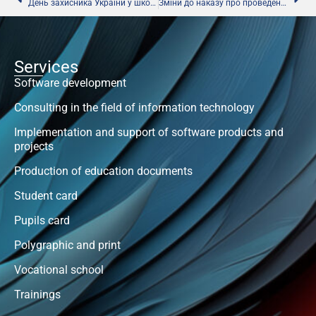
День захисника України у школах
Зміни до наказу про проведення ДПА
Services
Software development
Consulting in the field of information technology
Implementation and support of software products and
projects
Production of education documents
Student card
Pupils card
Polygraphic and print
Vocational school
Trainings