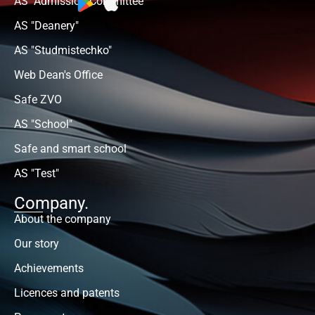
AS "Admission Committee"
AS "Deanery"
AS "Studmistechko"
Web Dean's Office
Safe ZVO
AS "School"
Safe and smart school
AS "Test"
Company.
About the company
Our story
Achievements
Licences and patents