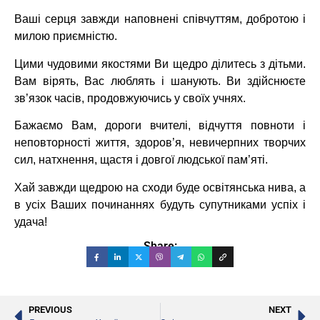
Ваші серця завжди наповнені співчуттям, добротою і
милою приємністю.
Цими чудовими якостями Ви щедро ділитесь з дітьми.
Вам вірять, Вас люблять і шанують. Ви здійснюєте
зв’язок часів, продовжуючись у своїх учнях.
Бажаємо Вам, дороги вчителі, відчуття повноти і
неповторності життя, здоров’я, невичерпних творчих
сил, натхнення, щастя і довгої людської пам’яті.
Хай завжди щедрою на сходи буде освітянська нива, а
в усіх Ваших починаннях будуть супутниками успіх і
удача!
Share:
PREVIOUS
NEXT