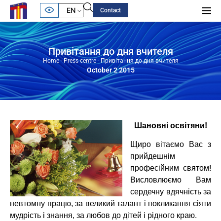
EN
Contact
Привітання до дня вчителя
Home
-
Press centre
-
Привітання до дня вчителя
October 2 2015
Шановні освітяни!
Щиро вітаємо Вас з
прийдешнім
професійним святом!
Висловлюємо Вам
сердечну вдячність за
невтомну працю, за великий талант і покликання сіяти
мудрість і знання, за любов до дітей і рідного краю.