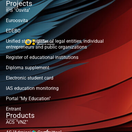
Projects
IPS "Osvita"
Euroosvita
EDEBO
Unified state register of legal entities, individual
entrepreneurs and public organizations
Register of educational institutions
Diploma supplement
Electronic student card
IAS education monitoring
Portal "My Education"
Entrant
Products
ACS "VNZ"