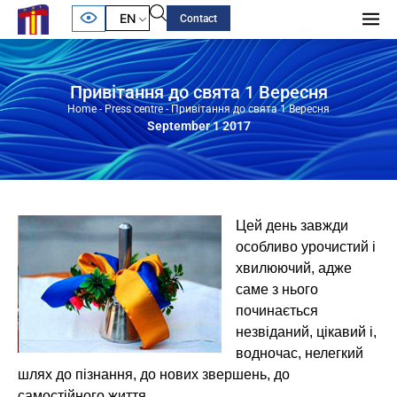
EN
Contact
Привітання до свята 1 Вересня
Home
-
Press centre
-
Привітання до свята 1 Вересня
September 1 2017
Цей день завжди
особливо урочистий і
хвилюючий, адже
саме з нього
починається
незвіданий, цікавий і,
водночас, нелегкий
шлях до пізнання, до нових звершень, до
самостійного життя.