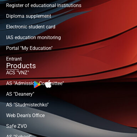
Register of educational institutions
Diploma supplement
Electronic student card
IAS education monitoring
Portal "My Education"
Entrant
Products
ACS "VNZ"
AS "Admission Committee"
AS "Deanery"
AS "Studmistechko"
Web Dean's Office
Safe ZVO
AS "School"