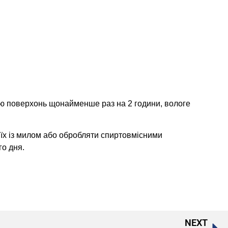
цію поверхонь щонайменше раз на 2 години, вологе
и їх із милом або обробляти спиртовмісними
го дня.
NEXT