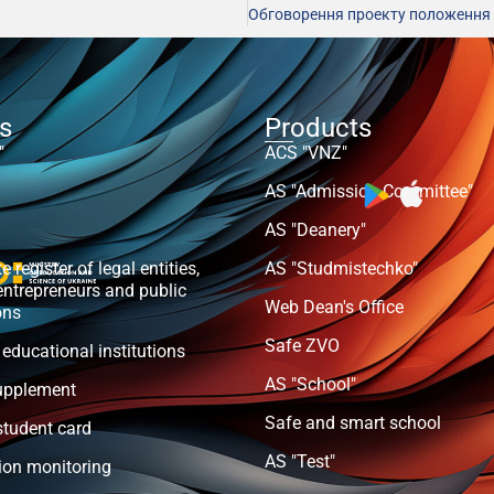
ts
Products
"
ACS "VNZ"
AS "Admission Committee"
AS "Deanery"
e register of legal entities,
AS "Studmistechko"
entrepreneurs and public
Web Dean's Office
ons
Safe ZVO
 educational institutions
AS "School"
upplement
Safe and smart school
student card
AS "Test"
ion monitoring