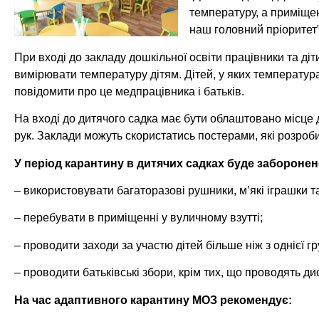
температуру, а приміщен
наш головний пріоритет”,
При вході до закладу дошкільної освіти працівники та д
вимірювати температуру дітям. Дітей, у яких температура
повідомити про це медпрацівника і батьків.
На вході до дитячого садка має бути облаштовано місце 
рук. Заклади можуть скористатись постерами, які розро
У період карантину в дитячих садках буде заборонен
– використовувати багаторазові рушники, м’які іграшки т
– перебувати в приміщенні у вуличному взутті;
– проводити заходи за участю дітей більше ніж з однієї гр
– проводити батьківські збори, крім тих, що проводять ди
На час адаптивного карантину МОЗ рекомендує: