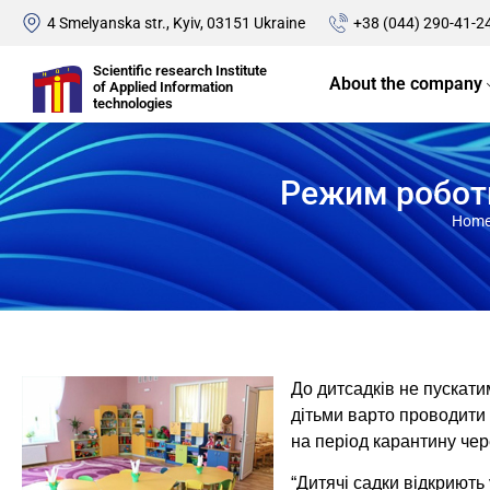
4 Smelyanska str., Kyiv, 03151 Ukraine
+38 (044) 290-41-2
Scientific research Institute
About the company
of Applied Information
technologies
Режим роботи
Hom
До дитсадків не пускати
дітьми варто проводити 
на період карантину че
“Дитячі садки відкриють