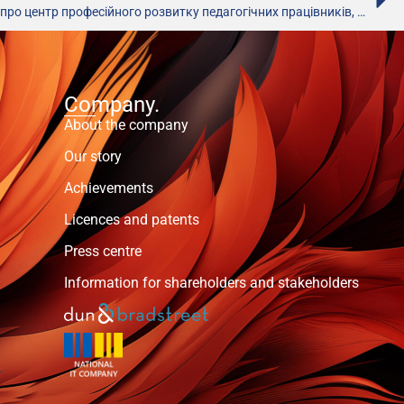
Обговорення проекту положення про центр професійного розвитку педагогічних працівників, – МОН
Company.
About the company
Our story
Achievements
Licences and patents
Press centre
Information for shareholders and stakeholders