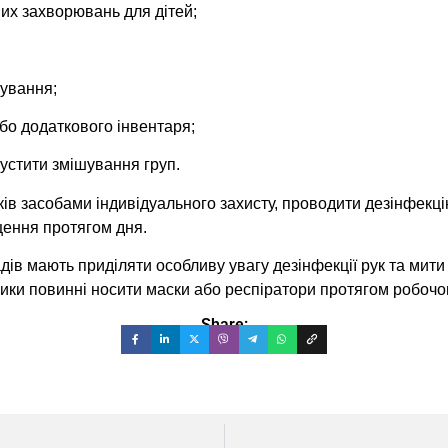
их захворювань для дітей;
чування;
бо додаткового інвентаря;
устити змішування груп.
ків засобами індивідуального захисту, проводити дезінфек
щення протягом дня.
дів мають приділяти особливу увагу дезінфекції рук та мит
ики повинні носити маски або респіратори протягом робочо
Share: