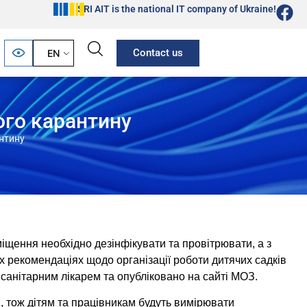
SRI AIT is the national IT company of Ukraine!
Contact us
EN
ого карантину
нтину
міщення необхідно дезінфікувати та провітрювати, а з
х рекомендаціях щодо організації роботи дитячих садків
санітарним лікарем та опубліковано на сайті МОЗ.
я, тож дітям та працівникам будуть вимірювати