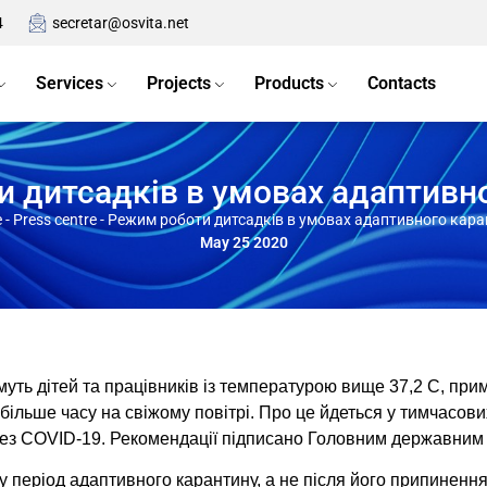
4
secretar@osvita.net
Services
Projects
Products
Contacts
 дитсадків в умовах адаптивн
e
-
Press centre
-
Режим роботи дитсадків в умовах адаптивного кара
May 25 2020
муть дітей та працівників із температурою вище 37,2 С, при
більше часу на свіжому повітрі. Про це йдеться у тимчасови
рез COVID-19. Рекомендації підписано Головним державним 
 у період адаптивного карантину, а не після його припиненн