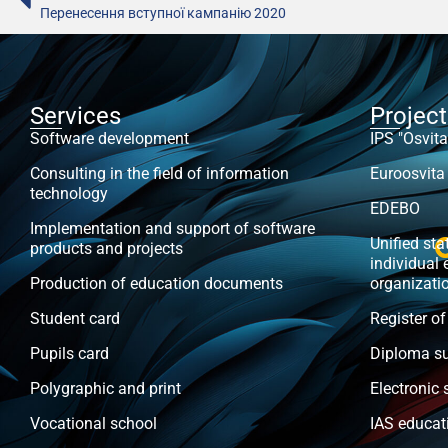
Перенесення вступної кампанію 2020
Services
Projec
Software development
IPS "Osvita
Consulting in the field of information
Euroosvita
technology
EDEBO
Implementation and support of software
Unified stat
products and projects
individual 
Production of education documents
organizati
Student card
Register of
Pupils card
Diploma s
Polygraphic and print
Electronic 
Vocational school
IAS educat