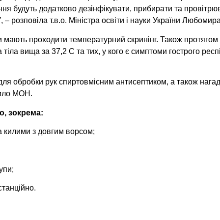
ня будуть додатково дезінфікувати, прибирати та провітрюва
 – розповіла т.в.о. Міністра освіти і науки України Любомир
іти мають проходити температурний скринінг. Також протяго
 тіла вища за 37,2 С та тих, у кого є симптоми гострого ре
для обробки рук спиртовмісним антисептиком, а також нагад
било МОН.
о, зокрема:
а килими з довгим ворсом;
упи;
станційно.