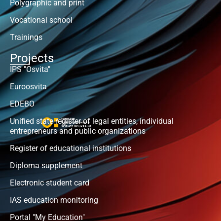
Polygraphic and print
Vocational school
Trainings
Projects
IPS "Osvita"
Euroosvita
EDEBO
Unified state register of legal entities, individual
entrepreneurs and public organizations
Register of educational institutions
Diploma supplement
Electronic student card
IAS education monitoring
Portal "My Education"