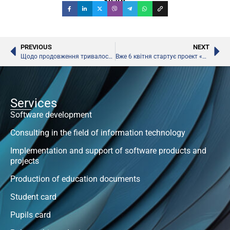
Share:
PREVIOUS
NEXT
Щодо продовження тривалості навчального року, – МОН
Вже 6 квітня стартує проект «Всеукраїнська школа онлайн»
Services
Software development
Consulting in the field of information technology
Implementation and support of software products and
projects
Production of education documents
Student card
Pupils card