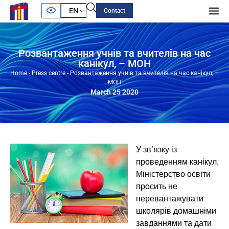
EN
Contact
Розвантаження учнів та вчителів на час
канікул, – МОН
Home
-
Press centre
-
Розвантаження учнів та вчителів на час канікул, –
МОН
March 25 2020
У зв’язку із
проведенням канікул,
Міністерство освіти
просить не
перевантажувати
школярів домашніми
завданнями та дати