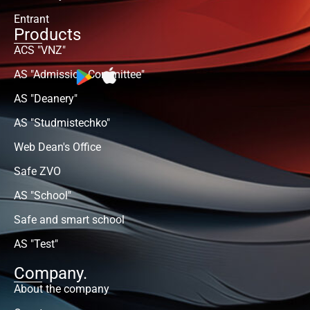
Entrant
Products
ACS "VNZ"
AS "Admission Committee"
AS "Deanery"
AS "Studmistechko"
Web Dean's Office
Safe ZVO
AS "School"
Safe and smart school
AS "Test"
Company.
About the company