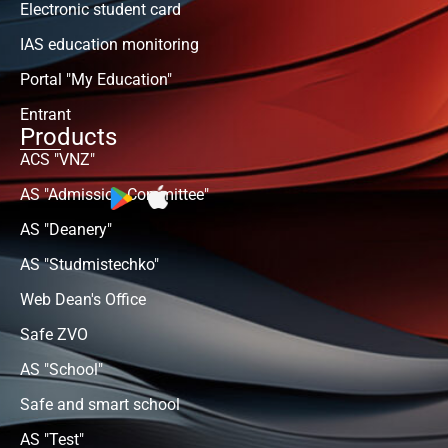
Electronic student card
IAS education monitoring
Portal "My Education"
Entrant
Products
ACS "VNZ"
AS "Admission Committee"
AS "Deanery"
AS "Studmistechko"
Web Dean's Office
Safe ZVO
AS "School"
Safe and smart school
AS "Test"