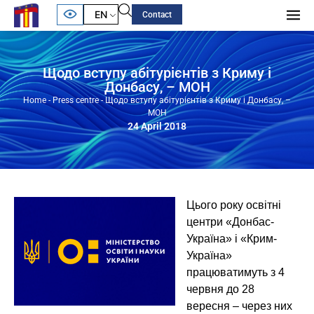
EN
Contact
Щодо вступу абітурієнтів з Криму і
Донбасу, – МОН
Home
-
Press centre
-
Щодо вступу абітурієнтів з Криму і Донбасу, –
МОН
24 April 2018
Цього року освітні
центри «Донбас-
Україна» і «Крим-
Україна»
працюватимуть з 4
червня до 28
вересня – через них