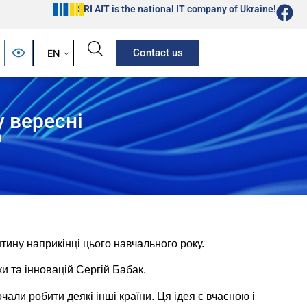
SRI AIT is the national IT company of Ukraine!
Contact us
EN
 вересні
і
тину наприкінці цього навчального року.
ки та інновацій Сергій Бабак.
чали робити деякі інші країни. Ця ідея є вчасною і