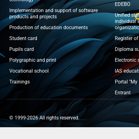
EDEBO
Implementation and support of software
Unified stat
products and projects
individual 
Production of education documents
organizati
Student card
Register of
Pupils card
Diploma s
Polygraphic and print
Electronic 
Vocational school
IAS educat
Trainings
Portal "My
Entrant
© 1999-2026 All rights reserved.