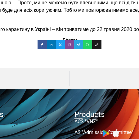
ішною… Проте, ми не можемо бути впевненими, що всі діти
 буде для всіх коригуючим. Тобто ми повторюватимемо все, 
 карантину в Україні – він триватиме до 22 травня 2020 ро
Share:
ts
Products
"
ACS "VNZ"
AS "Admission Committee"