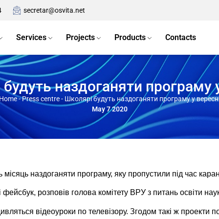
4
secretar@osvita.net
Services
Projects
Products
Contacts
 будуть наздоганяти програму у
Home
-
Press centre
-
Школярі будуть наздоганяти програму у вересн
May 7 2020
ь місяць наздоганяти програму, яку пропустили під час каран
і фейсбук, розповів голова комітету ВРУ з питань освіти нау
ивляться відеоуроки по телевізору. Згодом такі ж проекти по