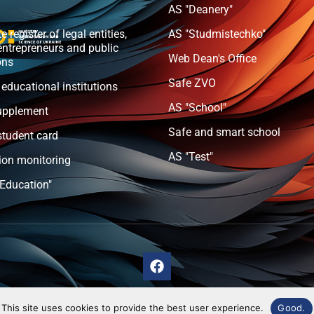
AS "Deanery"
e register of legal entities,
AS "Studmistechko"
entrepreneurs and public
Web Dean's Office
ons
Safe ZVO
 educational institutions
AS "School"
upplement
Safe and smart school
student card
AS "Test"
ion monitoring
 Education"
This site uses cookies to provide the best user experience.
Good.