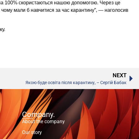
 на 100% скористаються нашою допомогою. Через це
чому мали б навчитися за час карантину”, — наголосив
ку.
NEXT
Якою буде освіта після карантину, – Сергій Бабак
Company.
About the company
Our story