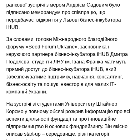
ранкової зустрічі з мером Андрієм Садовим було
підписано меморандум про співпрацю, що
передбачає відкриття у Львові бізнес-інкубатора
iHUB.
За словами голови Міжнародного благодійного
форуму «Seed Forum Ukraine», засновника і
керуючого партнера бізнес-інкубатора iHUB Дмитра
Подолєва, студенти ЛНУ ім. Івана Франка матимуть
прямий доступ до бізнес-інкубатора iHUB, який
забезпечуватиме підтримку, навчання, консалтинг,
бізнес-освіту та пошук інвесторів для малих ІТ-
компаній України.
На зустрічі зі студентами Університету Штайнер
Корсмо у повному обсязі розкрив інформацію про всі
аспекти діяльності фундації та про інноваційне
підприємництво й основах фандрейзингу. Він якісно
описав start-up – середовище, різні категорії