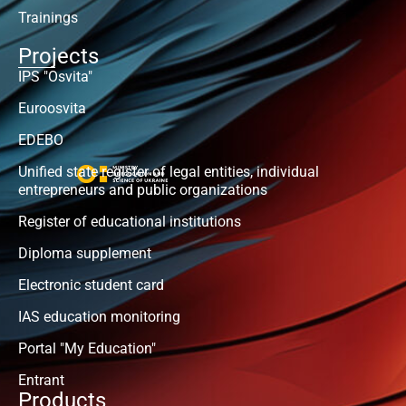
Trainings
Projects
IPS "Osvita"
Euroosvita
EDEBO
Unified state register of legal entities, individual
entrepreneurs and public organizations
Register of educational institutions
Diploma supplement
Electronic student card
IAS education monitoring
Portal "My Education"
Entrant
Products