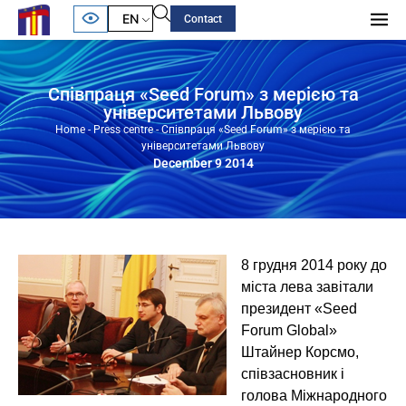
EN
Contact
Співпраця «Seed Forum» з мерією та
університетами Львову
Home
-
Press centre
-
Співпраця «Seed Forum» з мерією та
університетами Львову
December 9 2014
8 грудня 2014 року до
міста лева завітали
президент «Seed
Forum Global»
Штайнер Корсмо,
співзасновник і
голова Міжнародного