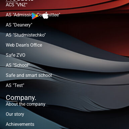
ACS "VNZ"
AS "Admission Committee"
AS "Deanery"
AS "Studmistechko"
Web Dean's Office
Safe ZVO
AS "School"
Safe and smart school
AS "Test"
Company.
About the company
Our story
Achievements