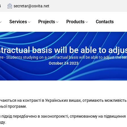
4
secretar@osvita.net
Services
Projects
Products
Contacts
ractual basis will be able to adjus
re
-
Students studying on a contractual basis will be able to adjust the ter
October 24 2023
авчаються на контракті в Українських вишах, отримають можливість
ньої програми.
 підхід передбачено в законопроекті, спрямованому на підвищення 
яду.