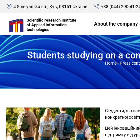
4 Smelyanska str., Kyiv, 03151 Ukraine
+38 (044) 290-41-2
Scientific research Institute
About the company
of Applied Information
technologies
Students studying on a cont
Home
-
Press cent
Студенти, які н
конкретної освіт
Цей інноваційний
підтримку від ур