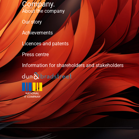
Company.
About the company
Our story
Achievements
Licences and patents
Press centre
Information for shareholders and stakeholders