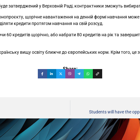
уде затверджений у Верховній Раді, контрактники зможуть вибирати
конопроєкту, щорічне навантаження на денній формі навчання може 
діляти кредити протягом навчання на свій розсуд.
ючи 60 кредитів щорічно, або набрати 80 кредитів на рік та заверш
українську вищу освіту ближче до європейських норм. Крім того, це
Share:
Students will have the opp