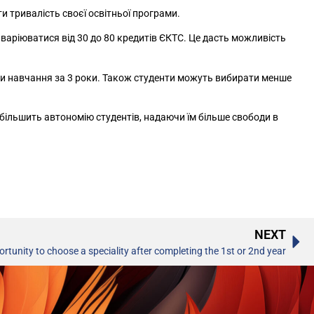
 тривалість своєї освітньої програми.
варіюватися від 30 до 80 кредитів ЄКТС. Це дасть можливість
ити навчання за 3 роки. Також студенти можуть вибирати менше
 збільшить автономію студентів, надаючи їм більше свободи в
NEXT
ortunity to choose a speciality after completing the 1st or 2nd year