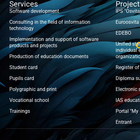
Services
Projec
Software development
IPS "Osvita
Consulting in the field of information
Euroosvita
technology
EDEBO
Implementation and support of software
Unified stat
products and projects
individual 
Production of education documents
organizati
Student card
Register of
Pupils card
Diploma s
Polygraphic and print
Electronic 
Vocational school
IAS educat
Trainings
Portal "My
Entrant