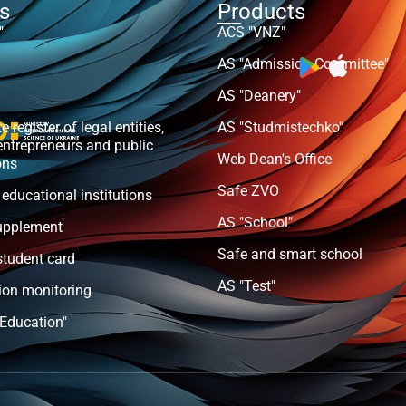
ts
Products
"
ACS "VNZ"
AS "Admission Committee"
AS "Deanery"
e register of legal entities,
AS "Studmistechko"
entrepreneurs and public
Web Dean's Office
ons
Safe ZVO
 educational institutions
AS "School"
upplement
Safe and smart school
student card
AS "Test"
ion monitoring
 Education"