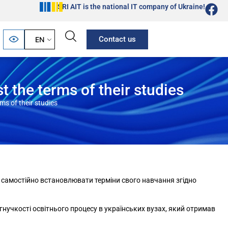
SRI AIT is the national IT company of Ukraine!
Contact us
EN
t the terms of their studies
ms of their studies
 самостійно встановлювати терміни свого навчання згідно
гнучкості освітнього процесу в українських вузах, який отримав