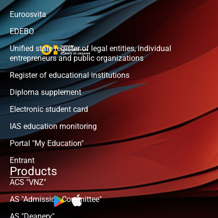
Euroosvita
EDEBO
Unified state register of legal entities, individual
entrepreneurs and public organizations
Register of educational institutions
Diploma supplement
Electronic student card
IAS education monitoring
Portal "My Education"
Entrant
Products
ACS "VNZ"
AS "Admission Committee"
AS "Deanery"