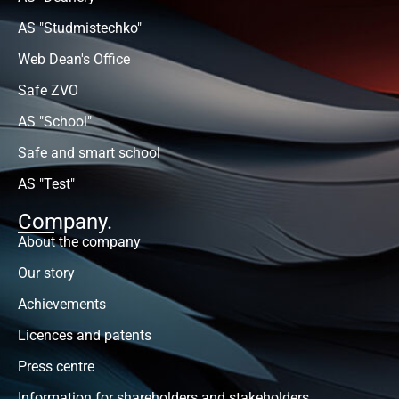
AS "Studmistechko"
Web Dean's Office
Safe ZVO
AS "School"
Safe and smart school
AS "Test"
Company.
About the company
Our story
Achievements
Licences and patents
Press centre
Information for shareholders and stakeholders