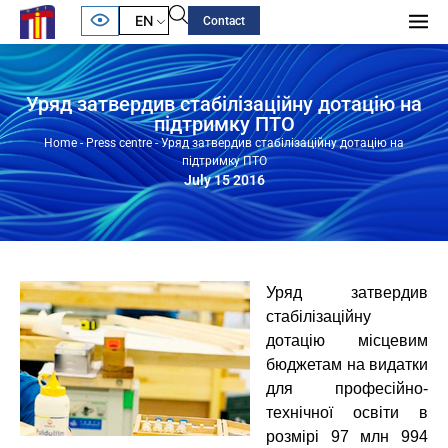
EN
Contact
Уряд затвердив стабілізаційну дотацію на
підтримку ПТО
Home
-
Press centre
-
Уряд затвердив стабілізаційну дотацію на
підтримку ПТО
July 15 2016
Уряд затвердив
стабілізаційну
дотацію місцевим
бюджетам на видатки
для професійно-
технічної освіти в
розмірі 97 млн 994