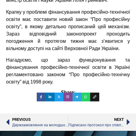
міністр освіти і науки України Лілія Гриневич.
Крапку у проблемі фінансування професійно-технічної
освіти має поставити новий закон “Про професійну
освіту”, в якому детально прописаний цей механізм.
Зараз відповідний законопроект проходить
погодження й протягом тижня має з’явитися у
вільному доступі на сайті Верховної Ради України.
Нагадуємо, що зараз функціонування та
фінансування професійно-технічної освіти в Україні
регламентовано законом “Про професійно-технічну
освіту” від 1998 року.
Share:
PREVIOUS
NEXT
Держзамовлення на молодшого спеціаліста збільшено на 10 %
Підписано протокол про співпрацю у науково-технічній сфері між Україною та Німеччиною