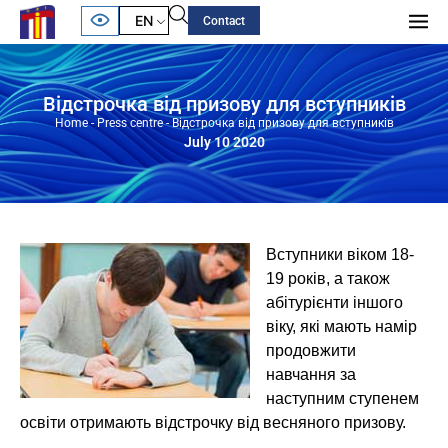
EN
Contact
Відстрочка від призову для вступників
Home
-
Press centre
-
Відстрочка від призову для вступників
July 10 2020
Вступники віком 18-
19 років, а також
абітурієнти іншого
віку, які мають намір
продовжити
навчання за
наступним ступенем
освіти отримають відстрочку від весняного призову.