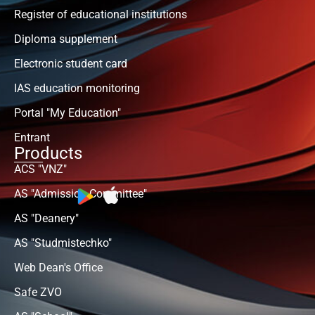
Register of educational institutions
Diploma supplement
Electronic student card
IAS education monitoring
Portal "My Education"
Entrant
Products
ACS "VNZ"
AS "Admission Committee"
AS "Deanery"
AS "Studmistechko"
Web Dean's Office
Safe ZVO