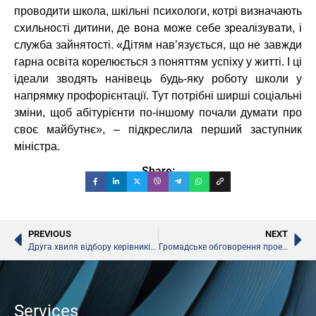
проводити школа, шкільні психологи, котрі визначають
схильності дитини, де вона може себе зреалізувати, і
служба зайнятості. «Дітям нав’язується, що не завжди
гарна освіта корелюється з поняттям успіху у житті. І ці
ідеали зводять нанівець будь-яку роботу школи у
напрямку профорієнтації. Тут потрібні ширші соціальні
зміни, щоб абітурієнти по-іншому почали думати про
своє майбутнє», – підкреслила перший заступник
міністра.
Share:
PREVIOUS
NEXT
Друга хвиля відбору керівників столичних шкіл і дитсадків
Громадське обговорення проекту закону «Про освіту»
Services