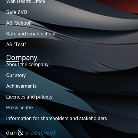
Web Dean's Office
Safe ZVO
AS "School"
Safe and smart school
AS "Test"
Company.
About the company
Our story
Achievements
Licences and patents
Press centre
Information for shareholders and stakeholders