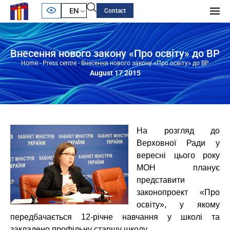
EN
Contact
Внесення нового закону «Про освіту» до ВР
Home
-
Press centre
-
Внесення нового закону «Про освіту» до ВР
August 17 2015
На розгляд до
Верховної Ради у
вересні цього року
МОН планує
представити
законопроект «Про
освіту», у якому
передбачається 12-річне навчання у школі та
закладено профільну старшу школу.