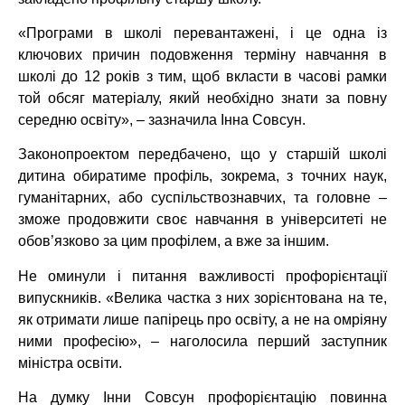
«Програми в школі перевантажені, і це одна із
ключових причин подовження терміну навчання в
школі до 12 років з тим, щоб вкласти в часові рамки
той обсяг матеріалу, який необхідно знати за повну
середню освіту», – зазначила Інна Совсун.
Законопроектом передбачено, що у старшій школі
дитина обиратиме профіль, зокрема, з точних наук,
гуманітарних, або суспільствознавчих, та головне –
зможе продовжити своє навчання в університеті не
обов’язково за цим профілем, а вже за іншим.
Не оминули і питання важливості профорієнтації
випускників. «Велика частка з них зорієнтована на те,
як отримати лише папірець про освіту, а не на омріяну
ними професію», – наголосила перший заступник
міністра освіти.
На думку Інни Совсун профорієнтацію повинна