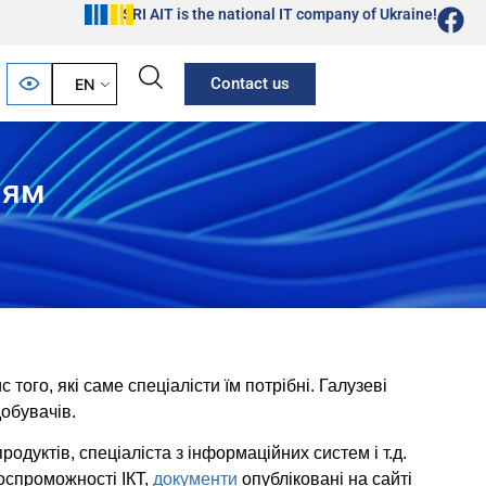
SRI AIT is the national IT company of Ukraine!
Contact us
EN
іям
того, які саме спеціалісти їм потрібні. Галузеві
добувачів.
одуктів, спеціаліста з інформаційних систем і т.д.
оспроможності ІКТ,
документи
опубліковані на сайті