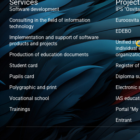
Services
Projec
Software development
IPS "Osvita
Consulting in the field of information
Euroosvita
technology
EDEBO
Implementation and support of software
Unified stat
products and projects
individual 
Production of education documents
organizati
Student card
Register of
Pupils card
Diploma s
Polygraphic and print
Electronic 
Vocational school
IAS educat
Trainings
Portal "My
Entrant