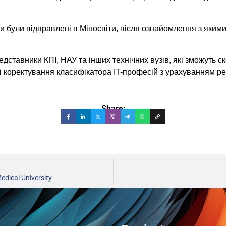
и були відправлені в Міносвіти, після ознайомлення з якими
едставники КПІ, НАУ та інших технічних вузів, які зможуть с
і коректування класифікатора IT-професій з урахуванням ре
Share:
edical University