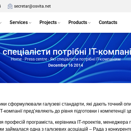
4
secretar@osvita.net
Services
Projects
Products
Contacts
і спеціалісти потрібні IT-компан
Home
-
Press centre
-
Які спеціалісти потрібні IT-компаніям
December 16 2014
ики сформулювали галузеві стандарти, які дають точний опис 
IT-компанії пред’являють до рівня підготовки і компетенції з
я професій програміста, керівника IT-проектів, менеджера пр
и займалася одна з галузевих асоціацій – Рада з конкурент