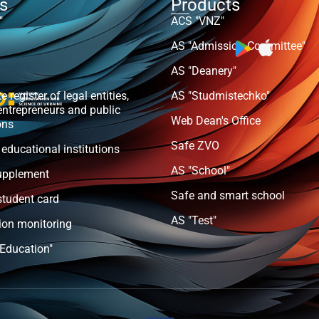
ts
Products
"
ACS "VNZ"
AS "Admission Committee"
AS "Deanery"
e register of legal entities,
AS "Studmistechko"
entrepreneurs and public
Web Dean's Office
ons
Safe ZVO
 educational institutions
AS "School"
upplement
Safe and smart school
student card
AS "Test"
ion monitoring
 Education"