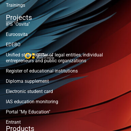
Trainings
Projects
IPS "Osvita"
Euroosvita
EDEBO
Unified state register of legal entities, individual
entrepreneurs and public organizations
Register of educational institutions
Diploma supplement
Electronic student card
IAS education monitoring
Portal "My Education"
Entrant
Products