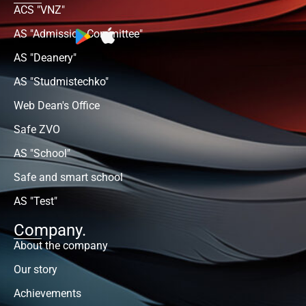
ACS "VNZ"
AS "Admission Committee"
AS "Deanery"
AS "Studmistechko"
Web Dean's Office
Safe ZVO
AS "School"
Safe and smart school
AS "Test"
Company.
About the company
Our story
Achievements