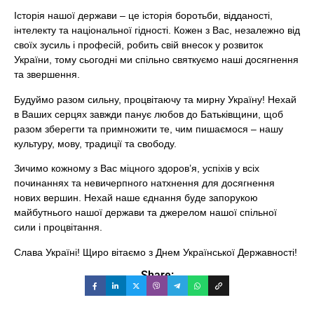
Історія нашої держави – це історія боротьби, відданості,
інтелекту та національної гідності. Кожен з Вас, незалежно від
своїх зусиль і професій, робить свій внесок у розвиток
України, тому сьогодні ми спільно святкуємо наші досягнення
та звершення.
Будуймо разом сильну, процвітаючу та мирну Україну! Нехай
в Ваших серцях завжди панує любов до Батьківщини, щоб
разом зберегти та примножити те, чим пишаємося – нашу
культуру, мову, традиції та свободу.
Зичимо кожному з Вас міцного здоров’я, успіхів у всіх
починаннях та невичерпного натхнення для досягнення
нових вершин. Нехай наше єднання буде запорукою
майбутнього нашої держави та джерелом нашої спільної
сили і процвітання.
Слава Україні! Щиро вітаємо з Днем Української Державності!
Share: