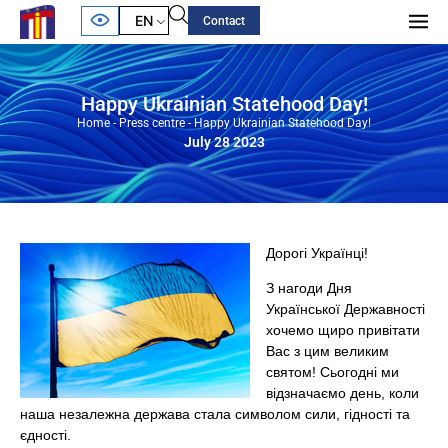
EN
Contact
Happy Ukrainian Statehood Day!
Home
-
Press centre
-
Happy Ukrainian Statehood Day!
July 28 2023
Дорогі Українці!
З нагоди Дня
Української Державності
хочемо щиро привітати
Вас з цим великим
святом! Сьогодні ми
відзначаємо день, коли
наша незалежна держава стала символом сили, гідності та
єдності.