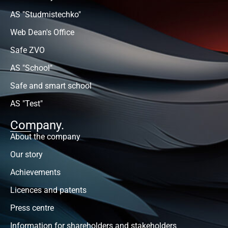
AS "Studmistechko"
Web Dean's Office
Safe ZVO
AS "School"
Safe and smart school
AS "Test"
Company.
About the company
Our story
Achievements
Licences and patents
Press centre
Information for shareholders and stakeholders