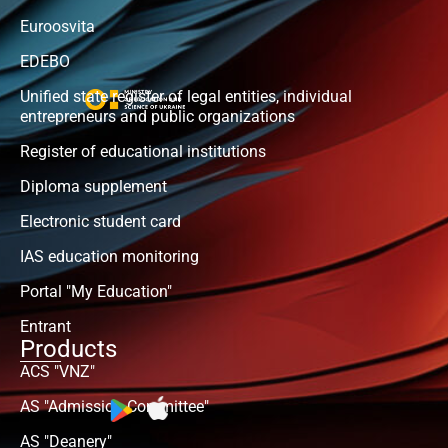
Euroosvita
EDEBO
Unified state register of legal entities, individual
entrepreneurs and public organizations
Register of educational institutions
Diploma supplement
Electronic student card
IAS education monitoring
Portal "My Education"
Entrant
Products
ACS "VNZ"
AS "Admission Committee"
AS "Deanery"