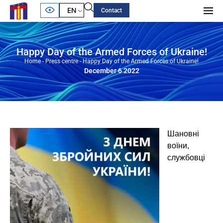
EN
Contact
Happy Day of the Armed Forces of Ukraine!
Home
-
Press centre
-
Happy Day of the Armed Forces of Ukraine!
December 6 2022
Шановні
воїни,
службовці