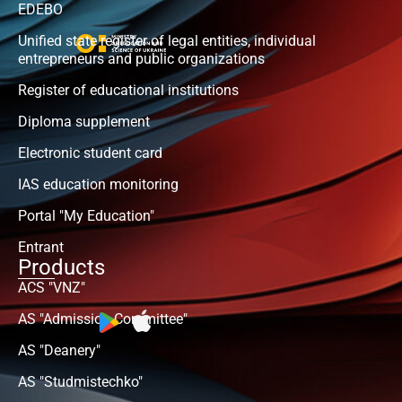
EDEBO
Unified state register of legal entities, individual
entrepreneurs and public organizations
Register of educational institutions
Diploma supplement
Electronic student card
IAS education monitoring
Portal "My Education"
Entrant
Products
ACS "VNZ"
AS "Admission Committee"
AS "Deanery"
AS "Studmistechko"