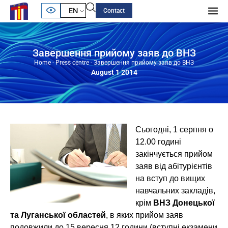
EN
Contact
Завершення прийому заяв до ВНЗ
Home
-
Press centre
-
Завершення прийому заяв до ВНЗ
August 1 2014
Сьогодні, 1 серпня о
12.00 годині
закінчується прийом
заяв від абітурієнтів
на вступ до вищих
навчальних закладів,
крім
ВНЗ Донецької
та Луганської областей
, в яких прийом заяв
подовжили до 15 вересня 12 години (вступні екзамени