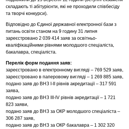
складають ті абітурієнти, які не проходили співбесіду
та творчі конкурси).
Відповідно до Єдиної державної електронної бази з
питань освіти станом на 9 годину 31 липня
зареєстровано 2 039 414 заяв за освітньо-
кваліфікаційними рівнями молодшого спеціаліста,
бакалавра, спеціаліста.
Перелік форм подання заяв:
зареєстровано в електронному вигляді – 769 529 заяв,
зареєстровано в паперовому вигляді – 1 269 885 заяв,
подано заяв до ВНЗ І-ІІ рівнів акредитації – 317 591
заява,
подано заяв до ВНЗ ІІІ-ІV рівнів акредитації – 1 721
823 заяви,
подано заяв до ВНЗ за ОКР молодшого спеціаліста –
306 287 заяв,
подано заяв до ВНЗ за ОКР бакалавра – 1 302 320