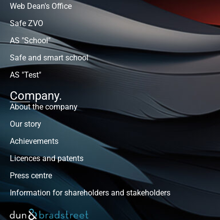
Web Dean's Office
Safe ZVO
AS "School"
Safe and smart school
AS "Test"
Company.
About the company
Our story
Achievements
Licences and patents
Press centre
Information for shareholders and stakeholders