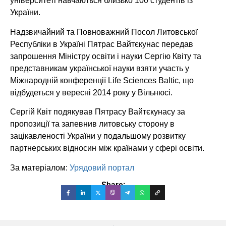
університеті навчаються близько 100 студентів із
України.
Надзвичайний та Повноважний Посол Литовської
Республіки в Україні Пятрас Вайтєкунас передав
запрошення Міністру освіти і науки Сергію Квіту та
представникам української науки взяти участь у
Міжнародній конференції Life Sciences Baltic, що
відбудеться у вересні 2014 року у Вільнюсі.
Сергій Квіт подякував Пятрасу Вайтєкунасу за
пропозиції та запевнив литовську сторону в
зацікавленості України у подальшому розвитку
партнерських відносин між країнами у сфері освіти.
За матеріалом:
Урядовий портал
Share: