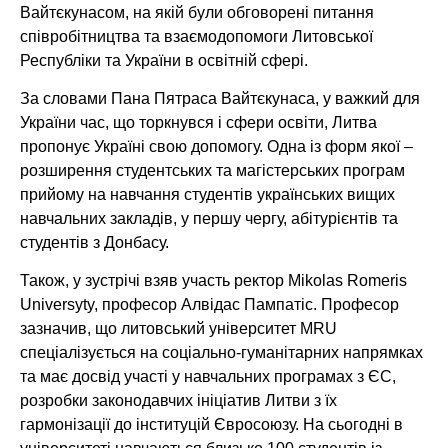
Вайтєкунасом, на якій були обговорені питання
співробітництва та взаємодопомоги Литовської
Республіки та України в освітній сфері.
За словами Пана Пятраса Вайтєкунаса, у важкий для
України час, що торкнувся і сфери освіти, Литва
пропонує Україні свою допомогу. Одна із форм якої –
розширення студентських та магістерських програм
прийому на навчання студентів українських вищих
навчальних закладів, у першу чергу, абітурієнтів та
студентів з Донбасу.
Також, у зустрічі взяв участь ректор Mikolas Romeris
Universyty, професор Алвідас Пампатіс. Професор
зазначив, що литовський університет MRU
спеціалізується на соціально-гуманітарних напрямках
та має досвід участі у навчальних програмах з ЄС,
розробки законодавчих ініціатив Литви з їх
гармонізації до інституцій Євросоюзу. На сьогодні в