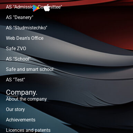
AS "Admission Committee"
AS "Deanery"
AS "Studmistechko"
Web Dean's Office
Safe ZVO
AS "School"
Safe and smart school
AS "Test"
Company.
About the company
Our story
Achievements
Licences and patents