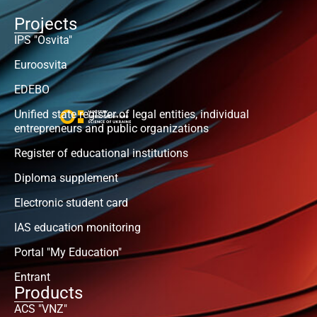
Projects
IPS "Osvita"
Euroosvita
EDEBO
Unified state register of legal entities, individual
entrepreneurs and public organizations
Register of educational institutions
Diploma supplement
Electronic student card
IAS education monitoring
Portal "My Education"
Entrant
Products
ACS "VNZ"