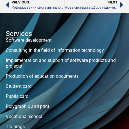
PREVIOUS
NEXT
Реформування системи підпорядкування вишів
Нова системи відбору підручників майже розроблена
Services
Software development
Consulting in the field of information technology
Implementation and support of software products and
projects
Production of education documents
Student card
Pupils card
Polygraphic and print
Vocational school
Trainings