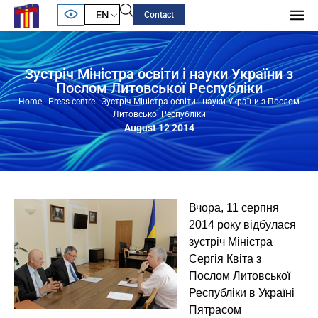
EN
Contact
Зустріч Міністра освіти і науки України з
Послом Литовської Республіки
Home
-
Press centre
-
Зустріч Міністра освіти і науки України з Послом
Литовської Республіки
August 12 2014
Вчора, 11 серпня
2014 року відбулася
зустріч Міністра
Сергія Квіта з
Послом Литовської
Республіки в Україні
Пятрасом