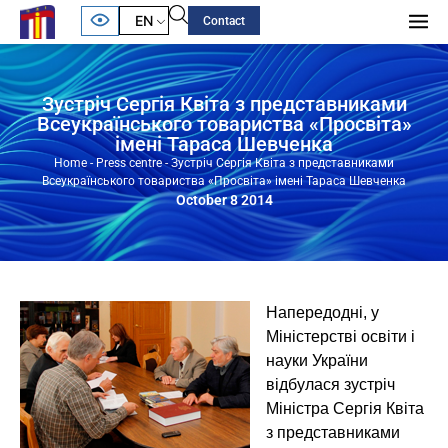
EN
Contact
Зустріч Сергія Квіта з представниками
Всеукраїнського товариства «Просвіта»
імені Тараса Шевченка
Home
-
Press centre
-
Зустріч Сергія Квіта з представниками
Всеукраїнського товариства «Просвіта» імені Тараса Шевченка
October 8 2014
Напередодні, у
Міністерстві освіти і
науки України
відбулася зустріч
Міністра Сергія Квіта
з представниками