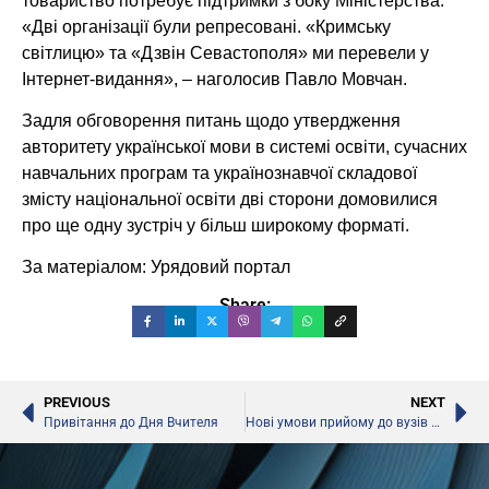
товариство потребує підтримки з боку Міністерства.
«Дві організації були репресовані. «Кримську
світлицю» та «Дзвін Севастополя» ми перевели у
Інтернет-видання», – наголосив Павло Мовчан.
Задля обговорення питань щодо утвердження
авторитету української мови в системі освіти, сучасних
навчальних програм та українознавчої складової
змісту національної освіти дві сторони домовилися
про ще одну зустріч у більш широкому форматі.
За матеріалом:
Урядовий портал
Share:
PREVIOUS
NEXT
Привітання до Дня Вчителя
Нові умови прийому до вузів на 2015 рік, – МОН