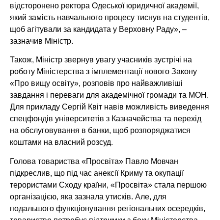
відсторонено ректора Одеської юридичної академії,
який замість навчального процесу тиснув на студентів,
щоб агітували за кандидата у Верховну Раду», –
зазначив Міністр.
Також, Міністр звернув увагу учасників зустрічі на
роботу Міністерства з імплементації нового Закону
«Про вищу освіту», розповів про найважливіші
завдання і переваги для академічної громади та МОН.
Для прикладу Сергій Квіт навів можливість виведення
спецфондів університетів з Казначейства та перехід
на обслуговування в банки, щоб розпоряджатися
коштами на власний розсуд.
Голова товариства «Просвіта» Павло Мовчан
підкреслив, що під час анексії Криму та окупації
терористами Сходу країни, «Просвіта» стала першою
організацією, яка зазнала утисків. Але, для
подальшого функціонування регіональних осередків,