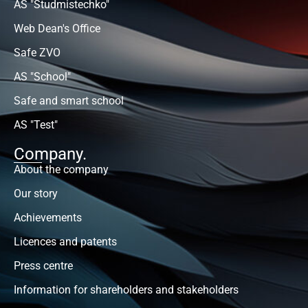
AS "Studmistechko"
Web Dean's Office
Safe ZVO
AS "School"
Safe and smart school
AS "Test"
Company.
About the company
Our story
Achievements
Licences and patents
Press centre
Information for shareholders and stakeholders