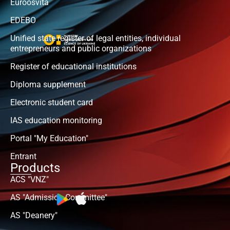
Euroosvita
EDEBO
Unified state register of legal entities, individual
entrepreneurs and public organizations
Register of educational institutions
Diploma supplement
Electronic student card
IAS education monitoring
Portal "My Education"
Entrant
Products
ACS "VNZ"
AS "Admission Committee"
AS "Deanery"