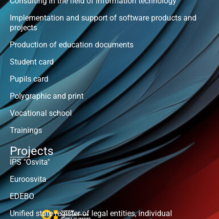
Consulting in the field of information technology
Implementation and support of software products and
projects
Production of education documents
Student card
Pupils card
Polygraphic and print
Vocational school
Trainings
Projects
IPS "Osvita"
Euroosvita
EDEBO
Unified state register of legal entities, individual