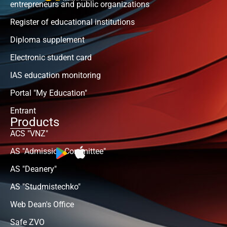
entrepreneurs and public organizations
Register of educational institutions
Diploma supplement
Electronic student card
IAS education monitoring
Portal "My Education"
Entrant
Products
ACS "VNZ"
AS "Admission Committee"
AS "Deanery"
AS "Studmistechko"
Web Dean's Office
Safe ZVO