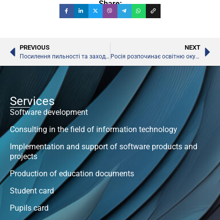
Share:
PREVIOUS
NEXT
Посилення пильності та заходів безпеки у навчальних закладах України
Росія розпочинає освітню окупацію українських територій, захоплених сепаратистами
Services
Software development
Consulting in the field of information technology
Implementation and support of software products and
projects
Production of education documents
Student card
Pupils card