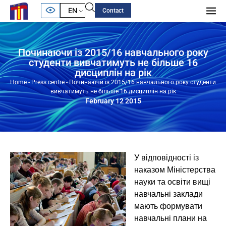
EN
Contact
Починаючи із 2015/16 навчального року
студенти вивчатимуть не більше 16
дисциплін на рік
Home
-
Press centre
-
Починаючи із 2015/16 навчального року студенти
вивчатимуть не більше 16 дисциплін на рік
February 12 2015
У відповідності із
наказом Міністерства
науки та освіти вищі
навчальні заклади
мають формувати
навчальні плани на