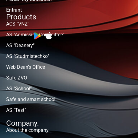
Entrant
Products
ACS "VNZ"
AS "Admission Committee"
AS "Deanery"
AS "Studmistechko"
Web Dean's Office
Safe ZVO
AS "School"
Safe and smart school
AS "Test"
Company.
About the company