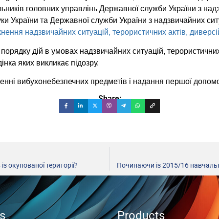
альників головних управлінь Державної служби України з на
уки України та Державної служби України з надзвичайних ситу
нення надзвичайних ситуацій, терористичних актів, диверсі
порядку дій в умовах надзвичайних ситуацій, терористичних 
інка яких викликає підозру.
енні вибухонебезпечних предметів і надання першої допомо
Share:
з окупованої території?
Починаючи із 2015/16 навчальн
ts
Products