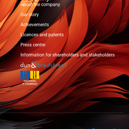
About the company
Our story
Achievements
Licences and patents
Press centre
Information for shareholders and stakeholders