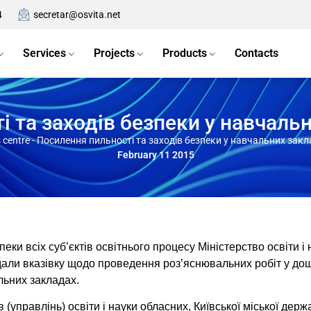
4
secretar@osvita.net
Services
Projects
Products
Contacts
 та заходів безпеки у навчаль
 centre
-
Посилення пильності та заходів безпеки у навчальних закл
February 11 2015
еки всіх суб’єктів освітнього процесу Міністерство освіти і
али вказівку щодо проведення роз’яснювальних робіт у дошк
льних закладах.
(управлінь) освіти і науки обласних, Київської міської держ