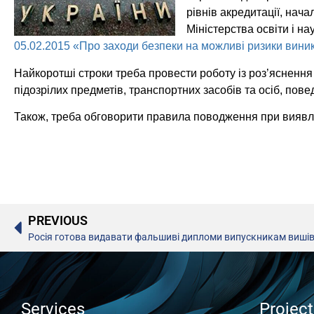
рівнів акредитації, нач
Міністерства освіти і на
05.02.2015 «Про заходи безпеки на можливі ризики виник
Найкоротші строки треба провести роботу із роз’яснення 
підозрілих предметів, транспортних засобів та осіб, повед
Також, треба обговорити правила поводження при виявл
PREVIOUS
Росія готова видавати фальшиві дипломи випускникам вишів і
Services
Projec