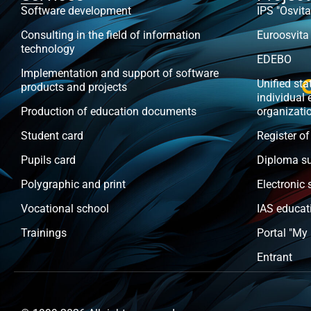
Software development
IPS "Osvita
Consulting in the field of information
Euroosvita
technology
EDEBO
Implementation and support of software
Unified stat
products and projects
individual 
Production of education documents
organizati
Student card
Register of
Pupils card
Diploma s
Polygraphic and print
Electronic 
Vocational school
IAS educat
Trainings
Portal "My
Entrant