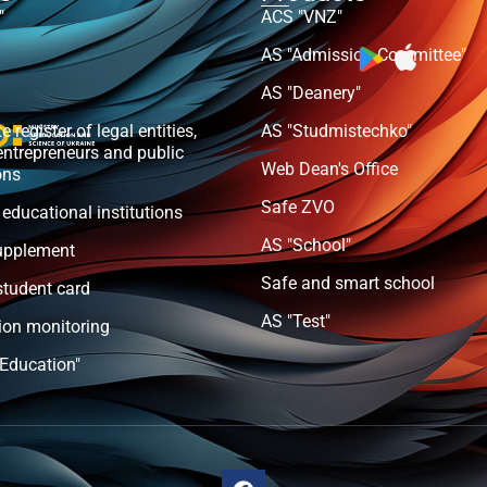
"
ACS "VNZ"
AS "Admission Committee"
AS "Deanery"
e register of legal entities,
AS "Studmistechko"
entrepreneurs and public
Web Dean's Office
ons
Safe ZVO
 educational institutions
AS "School"
upplement
Safe and smart school
student card
AS "Test"
ion monitoring
 Education"