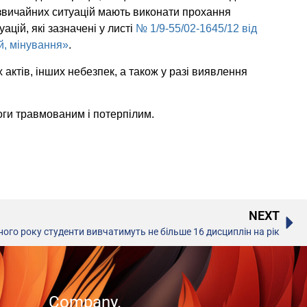
дзвичайних ситуацій мають виконати прохання
ацій, які зазначені у листі
№ 1/9-55/02-1645/12 від
й, мінування»
.
актів, інших небезпек, а також у разі виявлення
ги травмованим і потерпілим.
NEXT
ого року студенти вивчатимуть не більше 16 дисциплін на рік
Company.