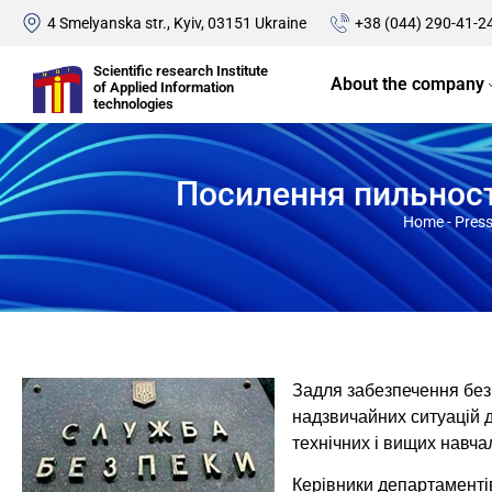
4 Smelyanska str., Kyiv, 03151 Ukraine
+38 (044) 290-41-2
Scientific research Institute
About the company
of Applied Information
technologies
Посилення пильності
Home
-
Press
Задля забезпечення безп
надзвичайних ситуацій д
технічних і вищих навча
Керівники департаментів 