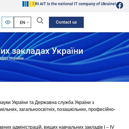
SRI AIT is the national IT company of Ukraine!
Contact us
EN
них закладах України
адах України
 науки України та Державна служба України з
ільних, загальноосвітніх, позашкільних, професійно-
авних адміністрацій, вищих навчальних закладів І – IV