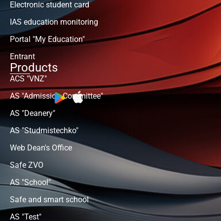
Electronic student card
IAS education monitoring
Portal "My Education"
Entrant
Products
ACS "VNZ"
AS "Admission Committee"
AS "Deanery"
AS "Studmistechko"
Web Dean's Office
Safe ZVO
AS "School"
Safe and smart school
AS "Test"